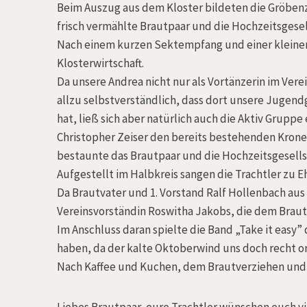
Beim Auszug aus dem Kloster bildeten die Gröbenz
frisch vermählte Brautpaar und die Hochzeitsgesel
Nach einem kurzen Sektempfang und einer kleinen
Klosterwirtschaft.
Da unsere Andrea nicht nur als Vortänzerin im Verei
allzu selbstverständlich, dass dort unsere Jugend
hat, ließ sich aber natürlich auch die Aktiv Gruppe
Christopher Zeiser den bereits bestehenden Kron
bestaunte das Brautpaar und die Hochzeitsgesellsc
Aufgestellt im Halbkreis sangen die Trachtler zu 
Da Brautvater und 1. Vorstand Ralf Hollenbach au
Vereinsvorständin Roswitha Jakobs, die dem Brautp
Im Anschluss daran spielte die Band „Take it easy” 
haben, da der kalte Oktoberwind uns doch recht o
Nach Kaffee und Kuchen, dem Brautverziehen und a
Liebes Brautpaar, eure Trachtler wünschen euch