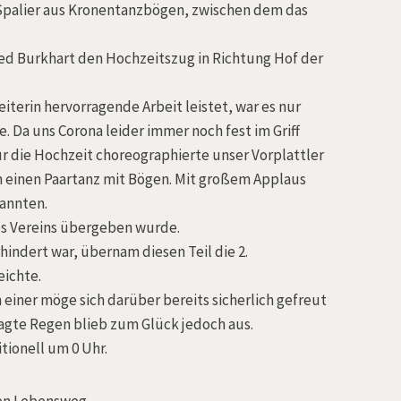
 Spalier aus Kronentanzbögen, zwischen dem das
ed Burkhart den Hochzeitszug in Richtung Hof der
eiterin hervorragende Arbeit leistet, war es nur
 Da uns Corona leider immer noch fest im Griff
für die Hochzeit choreographierte unser Vorplattler
 einen Paartanz mit Bögen. Mit großem Applaus
nannten.
des Vereins übergeben wurde.
ndert war, übernam diesen Teil die 2.
eichte.
h einer möge sich darüber bereits sicherlich gefreut
agte Regen blieb zum Glück jedoch aus.
ionell um 0 Uhr.
en Lebensweg.