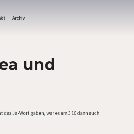
akt
Archiv
rea und
t das Ja-Wort gaben, war es am 3.10 dann auch