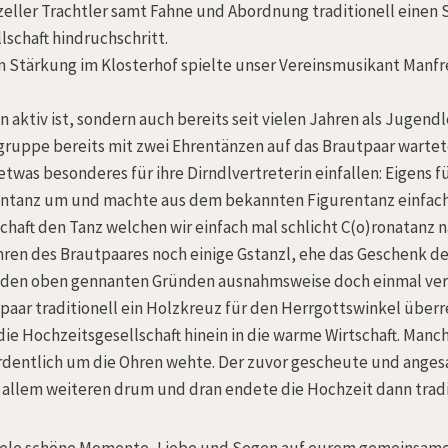
eller Trachtler samt Fahne und Abordnung traditionell einen
lschaft hindruchschritt.
 Stärkung im Klosterhof spielte unser Vereinsmusikant Manfr
n aktiv ist, sondern auch bereits seit vielen Jahren als Jugendl
gruppe bereits mit zwei Ehrentänzen auf das Brautpaar wartete.
 etwas besonderes für ihre Dirndlvertreterin einfallen: Eigens 
entanz um und machte aus dem bekannten Figurentanz einfach
haft den Tanz welchen wir einfach mal schlicht C(o)ronatanz 
Ehren des Brautpaares noch einige Gstanzl, ehe das Geschenk 
s den oben gennanten Gründen ausnahmsweise doch einmal verhi
aar traditionell ein Holzkreuz für den Herrgottswinkel überr
die Hochzeitsgesellschaft hinein in die warme Wirtschaft. Manc
rdentlich um die Ohren wehte. Der zuvor gescheute und anges
llem weiteren drum und dran endete die Hochzeit dann tradit
 viele schöne Momente, Liebe und Segen auf eurem gemeinsam