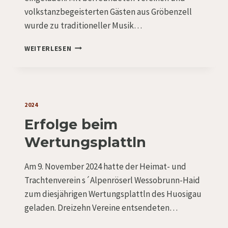
volkstanzbegeisterten Gästen aus Gröbenzell
wurde zu traditioneller Musik…
KATHREINTANZ:
WEITERLESEN
DER
LETZTE
TANZ
IM
JAHR
2024
Erfolge beim
Wertungsplattln
Am 9. November 2024 hatte der Heimat- und
Trachtenverein s´Alpenröserl Wessobrunn-Haid
zum diesjährigen Wertungsplattln des Huosigau
geladen. Dreizehn Vereine entsendeten…