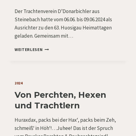
EINE
REISE
Der Trachtenverein D’Donarbichler aus
TUT
Steinebach hatte vom 06.06. bis 09.06.2024 als
Ausrichter zu den 63. Huosigau Heimattagen
geladen. Gemeinsam mit…
GAUFEST
WEITERLESEN
BEI
D’DONARBICHLER
2024
Von Perchten, Hexen
und Trachtlern
Huraxdax, packs bei der Hax‘, packs beim Zeh,
schmeiß‘ in Höh‘!…Juhee! Das ist der Spruch