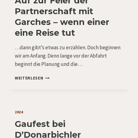
Auf zur Feier der
Partnerschaft mit
Garches – wenn einer
eine Reise tut
…dann gibt’s etwas zu erzählen. Doch beginnen
wir am Anfang. Denn lange vor der Abfahrt
beginnt die Planung und die…
AUF
WEITERLESEN
ZUR
FEIER
DER
PARTNERSCHAFT
MIT
2024
GARCHES
Gaufest bei
–
WENN
D’Donarbichler
EINER