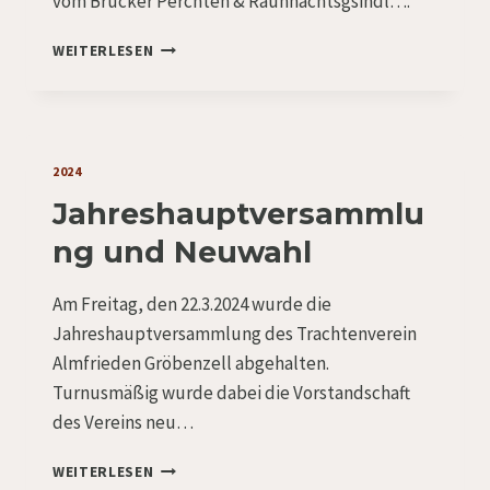
vom Brucker Perchten & Rauhnachtsgsindl….
VON
WEITERLESEN
PERCHTEN,
HEXEN
UND
TRACHTLERN
2024
Jahreshauptversammlu
ng und Neuwahl
Am Freitag, den 22.3.2024 wurde die
Jahreshauptversammlung des Trachtenverein
Almfrieden Gröbenzell abgehalten.
Turnusmäßig wurde dabei die Vorstandschaft
des Vereins neu…
JAHRESHAUPTVERSAMMLUNG
WEITERLESEN
UND