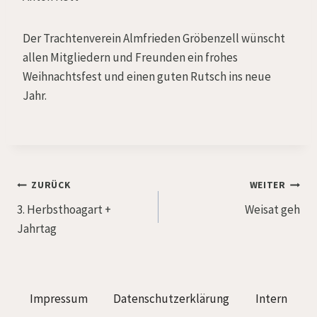
Der Trachtenverein Almfrieden Gröbenzell wünscht
allen Mitgliedern und Freunden ein frohes
Weihnachtsfest und einen guten Rutsch ins neue
Jahr.
Beitragsnavigation
ZURÜCK
WEITER
3. Herbsthoagart +
Weisat geh
Jahrtag
Impressum
Datenschutzerklärung
Intern